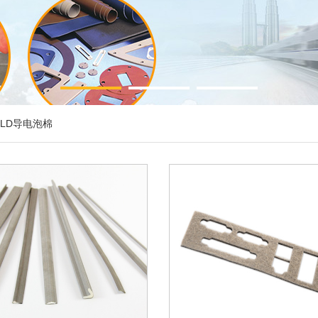
IELD导电泡棉