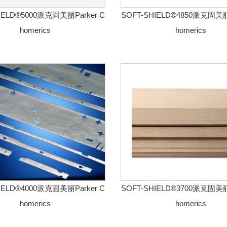
IELD®5000派克固美丽Parker C
SOFT-SHIELD®4850派克固美丽P
homerics
homerics
IELD®4000派克固美丽Parker C
SOFT-SHIELD®3700派克固美丽P
homerics
homerics