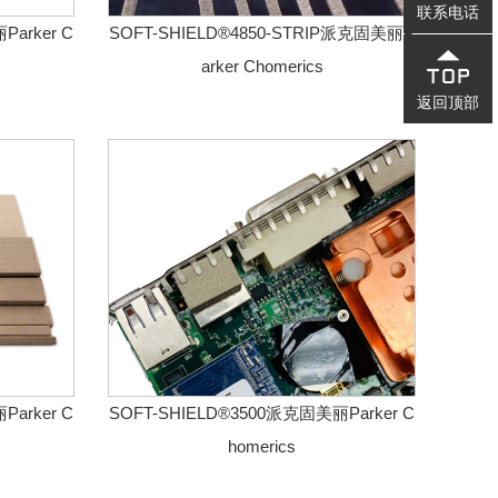
联系电话
arker C
SOFT-SHIELD®4850-STRIP派克固美丽P
arker Chomerics
返回顶部
arker C
SOFT-SHIELD®3500派克固美丽Parker C
homerics