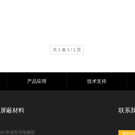
共 1 条 1 / 1 页
产品应用
技术支持
波屏蔽材料
联系
RM 即成型导电橡胶
服务热